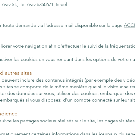
Aviv St., Tel Aviv 6350671, Israël
 toute demande via l'adresse mail disponible sur la page
ACC
iorer votre navigation afin d'effectuer le suivi de la fréquentatio
activer les cookies en vous rendant dans les options de votre na
'autres sites
e peuvent inclure des contenus intégrés (par exemple des vidéos, 
 sites se comporte de la même manière que si le visiteur se rend
ter des données sur vous, utiliser des cookies, embarquer des out
s embarqués si vous disposez d'un compte connecté sur leur si
audience
suivre les partages sociaux réalisés sur le site, les pages visitée
omatiquement certaines informations dans les journaux du serveu