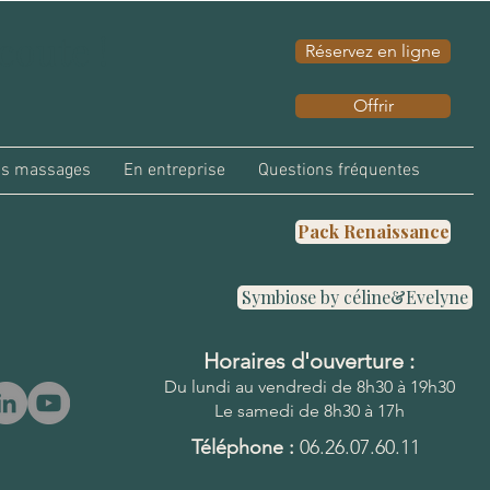
écoute !
Réservez en ligne
Offrir
us massages
En entreprise
Questions fréquentes
Pack Renaissance
Symbiose by céline&Evelyne
Horaires d'ouverture :
Du lundi au vendredi de 8h30 à 19h30
Le samedi de 8h30 à 17h
Téléphone :
06.26.07.60.11