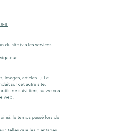
UEIL
n du site (via les services
vigateur.
images, articles...). Le
ait sur cet autre site.
ils de suivi tiers, suivre vos
te web.
s ainsi, le temps passé lors de
r, telles que les plantages,