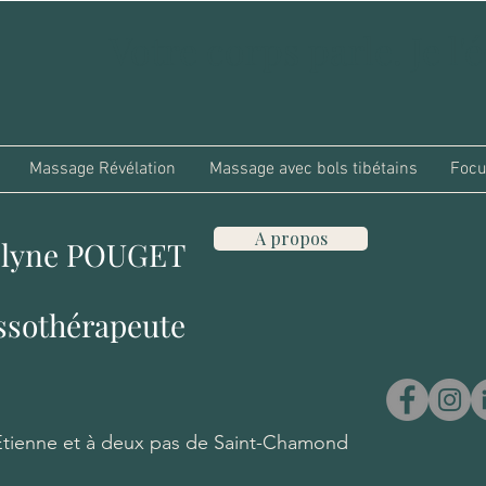
Votre corps parle. Je l'
Massage Révélation
Massage avec bols tibétains
Foc
A propos
elyne POUGET
sothérapeute
-Etienne et à deux pas de Saint-Chamond